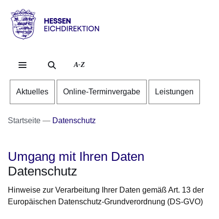
Direkt zum Kopf der Se
Direkt zum Inhalt
Direkt zum Fuß der Sei
Hessen
-
Eichdirektion
A-Z
Aktuelles
Online-Terminvergabe
Leistungen
Startseite
Datenschutz
Umgang mit Ihren Daten
Datenschutz
Hinweise zur Verarbeitung Ihrer Daten gemäß Art. 13 der
Europäischen Datenschutz-Grundverordnung (DS-GVO)