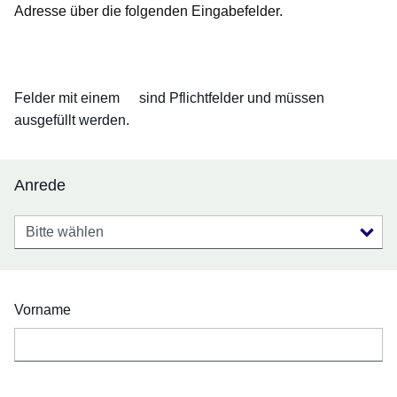
Adresse über die folgenden Eingabefelder.
Öffnet sich in einem neuen Fenster
Öffnet sich in einem neuen Fenster
Öffnet sich in einem neuen Fenster
Öffnet sich in einem neuen Fenster
Öffnet sich in einem neuen Fenster
Felder mit einem
sind Pflichtfelder und müssen
ausgefüllt werden.
Anrede
Anrede
Vorname