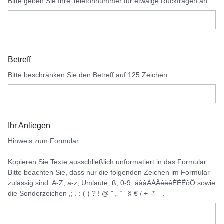
Bitte geben Sie Ihre Telefonnummer für etwaige Rückfragen an.
Betreff
Bitte beschränken Sie den Betreff auf 125 Zeichen.
Ihr Anliegen
Hinweis zum Formular:
Kopieren Sie Texte ausschließlich unformatiert in das Formular.
Bitte beachten Sie, dass nur die folgenden Zeichen im Formular
zulässig sind: A-Z, a-z, Umlaute, ß, 0-9, áàâÁÀÂéèêÉÈÊôÔ sowie
die Sonderzeichen ,; . : ( ) ? ! @ " „ ‟ ' § € / + -* _ .