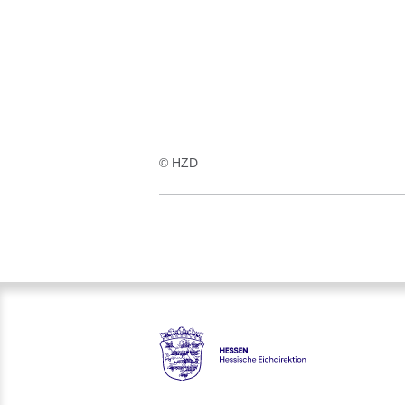
:1
Ergebnis
© HZD
Hessen - Hessische Eichdirekt