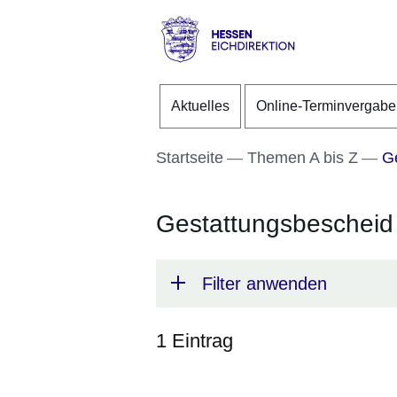
Direkt zum Kopf der S
Direkt zum Inhalt
Direkt zum Fuß der Se
Hessen
-
Aktuelles
Online-Terminvergabe
Eichdirektion
Startseite
Themen A bis Z
Ge
Gestattungsbescheid
Filter anwenden
1 Eintrag